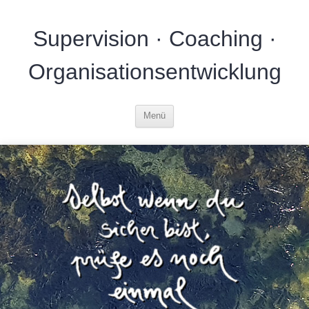
Zum
Inhalt
Supervision · Coaching ·
springen
Organisationsentwicklung
Menü