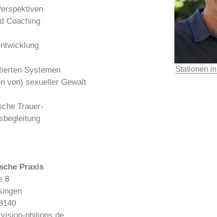
erspektiven
nd Coaching
entwicklung
Stationen i
itierten Systemen
n von) sexueller Gewalt
che Trauer-
sbegleitung
sche Praxis
e 8
singen
98140
ision-philipps.de