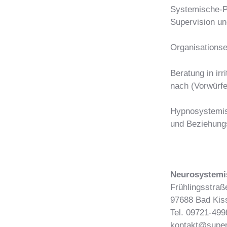
Systemische-P
Supervision u
Organisations
Beratung in irr
nach (Vorwürfe
Hypnosystemis
und Beziehung
Neurosystemi
Frühlingsstraß
97688 Bad Kis
Tel. 09721-49
kontakt@superv