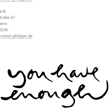
.V.
traße 67
errn
98140
ision-philipps.de