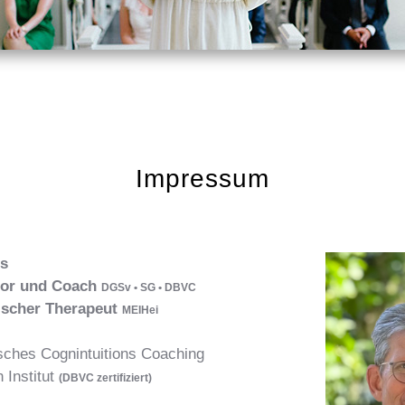
Impressum
ps
sor und Coach
DGSv • SG • DBVC
scher Therapeut
MEIHei
ches Cognintuitions Coaching
 Institut
(DBVC zertifiziert
)